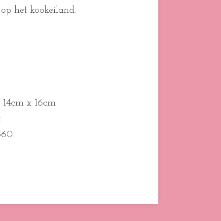
 op het kookeiland.
x 14cm x 16cm
k
360