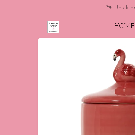
Ga
🐾 Uniek a
direct
HOME
naar
de
hoofdinhoud