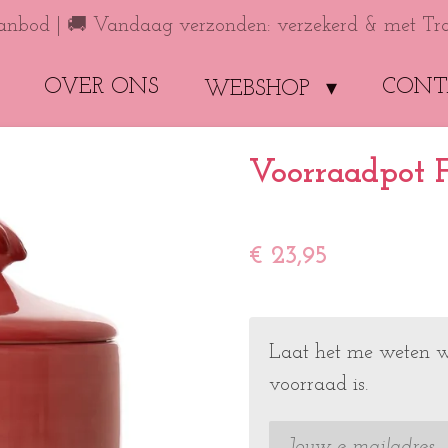
anbod | 🚚 Vandaag verzonden: verzekerd & met Tr
OVER ONS
CONT
WEBSHOP
Voorraadpot 
€ 23,95
Laat het me weten w
voorraad is.