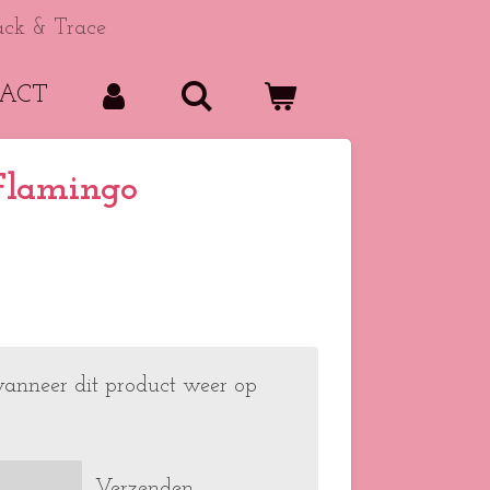
ack & Trace
ACT
Flamingo
anneer dit product weer op
Verzenden