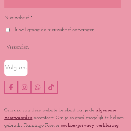
Nieuwsbrief *
Ik wil graag de nieuwsbrief ontvangen
Verzenden
Volg ons
F
I
W
T
a
n
h
i
c
s
a
k
e
t
t
T
Gebruik van deze website betekent dat je de
algemene
b
a
s
o
voorwaarden
accepteert. Om je zo goed mogelijk te helpen
o
g
A
k
o
r
p
gebruikt Flamingo Forever
cookies-privacy verklaring
.
k
a
p