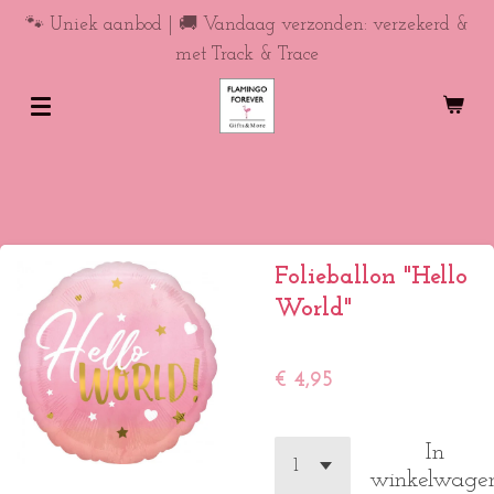
Ga
🐾 Uniek aanbod | 🚚 Vandaag verzonden: verzekerd &
direct
met Track & Trace
naar
de
hoofdinhoud
Folieballon "Hello
World"
€ 4,95
In
winkelwage