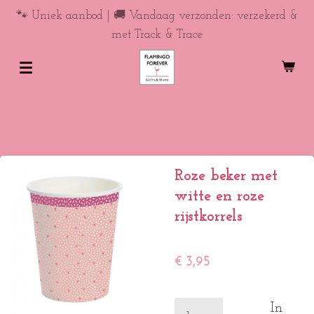
Ga
🐾 Uniek aanbod | 🚚 Vandaag verzonden: verzekerd &
direct
met Track & Trace
naar
de
hoofdinhoud
Roze beker met
witte en roze
rijstkorrels
€ 3,95
In