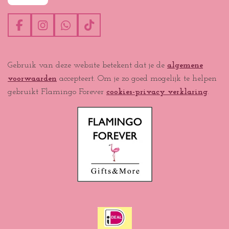
F
I
W
T
a
n
h
i
c
s
a
k
e
t
t
T
Gebruik van deze website betekent dat je de
algemene
b
a
s
o
voorwaarden
accepteert. Om je zo goed mogelijk te helpen
o
g
A
k
o
r
p
gebruikt Flamingo Forever
cookies-privacy verklaring
.
k
a
p
m