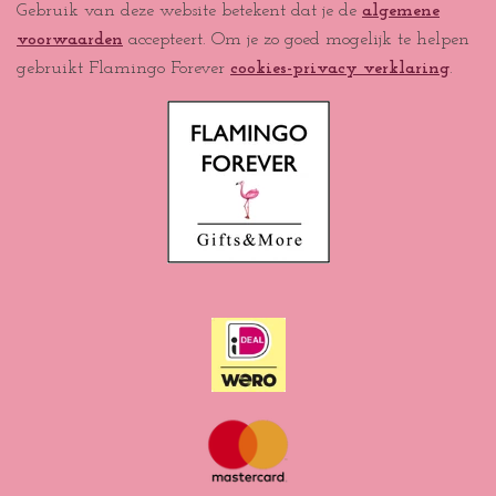
Gebruik van deze website betekent dat je de
algemene
b
a
s
o
voorwaarden
accepteert. Om je zo goed mogelijk te helpen
o
g
A
k
o
r
p
gebruikt Flamingo Forever
cookies-privacy verklaring
.
k
a
p
m