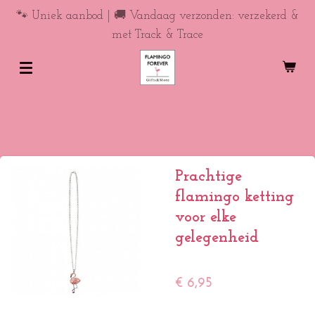
Ga
🐾 Uniek aanbod | 🚚 Vandaag verzonden: verzekerd &
direct
met Track & Trace
naar
de
hoofdinhoud
Prachtige
flamingo ketting
voor elke
gelegenheid
€ 6,95