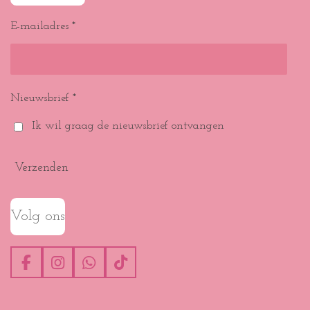
E-mailadres *
Nieuwsbrief *
Ik wil graag de nieuwsbrief ontvangen
Verzenden
Volg ons
F
I
W
T
a
n
h
i
c
s
a
k
e
t
t
T