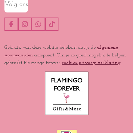
Volg ons
F
I
W
T
a
n
h
i
c
s
a
k
e
t
t
T
Gebruik van deze website betekent dat je de
algemene
b
a
s
o
voorwaarden
accepteert. Om je zo goed mogelijk te helpen
o
g
A
k
o
r
p
gebruikt Flamingo Forever
cookies-privacy verklaring
.
k
a
p
m