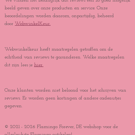
We vinden het belangrijk dat reviews een zo goed mogelijk
beeld geven over onze producten en service. Onze
beoordelingen worden daarom, onpartijdig, beheerd
door
WebwinkelKeur.
Webwinkelkeur heeft maatregelen getroffen om de
echtheid van reviews te garanderen. Welke maatregelen
dit zijn lees je
hier.
Onze klanten worden niet beloond voor het schrijven van
reviews. Er worden geen kortingen of andere cadeautjes
gegeven.
© 2021 - 2026 Flamingo Forever, DE webshop voor de
allerleukste Flamingo artikelen!