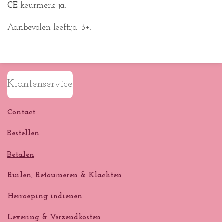
CE
keurmerk:
j
a.
Aanbevolen leeftijd:
3+.
Klantenservice
Contact
Bestellen
Betalen
Ruilen, Retourneren & Klachten
Herroeping indienen
Levering & Verzendkosten