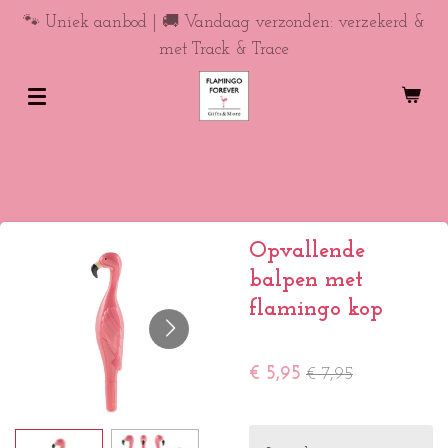
Ga
🐾 Uniek aanbod | 🚚 Vandaag verzonden: verzekerd &
direct
met Track & Trace
naar
de
hoofdinhoud
Opvallende
balpen met
flamingo kop
€ 5,95
€ 7,95