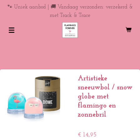
Ga
🐾 Uniek aanbod | 🚚 Vandaag verzonden: verzekerd &
direct
met Track & Trace
naar
de
hoofdinhoud
Artistieke
sneeuwbol / snow
globe met
flamingo en
zonnebril
€ 14,95