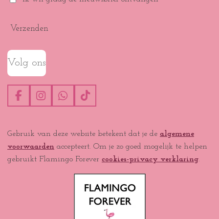
Verzenden
Volg ons
F
I
W
T
a
n
h
i
c
s
a
k
e
t
t
T
Gebruik van deze website betekent dat je de
algemene
b
a
s
o
voorwaarden
accepteert. Om je zo goed mogelijk te helpen
o
g
A
k
o
r
p
gebruikt Flamingo Forever
cookies-privacy verklaring
.
k
a
p
m