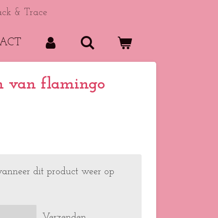
ack & Trace
ACT
m van flamingo
anneer dit product weer op
Verzenden