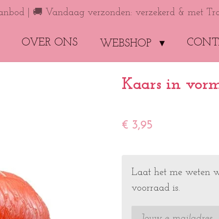
anbod | 🚚 Vandaag verzonden: verzekerd & met Tr
OVER ONS
CONT
WEBSHOP
Kaars in vor
€ 3,95
Laat het me weten w
voorraad is.