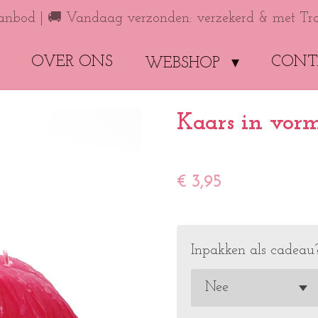
anbod | 🚚 Vandaag verzonden: verzekerd & met Tr
OVER ONS
CONT
WEBSHOP
Kaars in vor
€ 3,95
Inpakken als cadeau