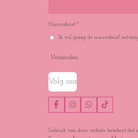
Nieuwsbrief *
Ik wil graag de nieuwsbrief ontvan
Verzenden
Volg ons
F
I
W
T
a
n
h
i
c
s
a
k
e
t
t
T
Gebruik van deze website betekent dat 
b
a
s
o