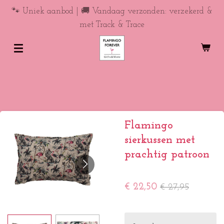
Ga
🐾 Uniek aanbod | 🚚 Vandaag verzonden: verzekerd &
direct
met Track & Trace
naar
de
hoofdinhoud
Flamingo
sierkussen met
prachtig patroon
€ 22,50
€ 27,95