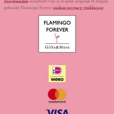
voorwaarden
accepteert. Om je zo goed mogelijk te helpen
o
g
A
k
o
r
p
gebruikt Flamingo Forever
cookies-privacy verklaring
.
k
a
p
m