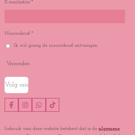
E-mailadres *
Nieuwsbrief *
Ik wil graag de nieuwsbrief ontvangen
Verzenden
Volg ons
F
I
W
T
a
n
h
i
c
s
a
k
e
t
t
T
Gebruik van deze website betekent dat je de
algemene
b
a
s
o