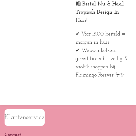
🛍️
Bestel Nu & Haal
Tropisch Design In
Huis!
✔ Voor 15:00 besteld =
morgen in huis
✔ Webwinkelkeur
gecertificeerd – veilig &
vrolijk shoppen bij
Flamingo Forever 🦩✨
Klantenservice
Contact