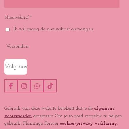
Nieuwsbrief *
Ik wil graag de nieuwsbrief ontvangen
Verzenden
Volg ons
F
I
W
T
a
n
h
i
c
s
a
k
e
t
t
T
Gebruik van deze website betekent dat je de
algemene
b
a
s
o
voorwaarden
accepteert. Om je zo goed mogelijk te helpen
o
g
A
k
o
r
p
gebruikt Flamingo Forever
cookies-privacy verklaring
.
k
a
p