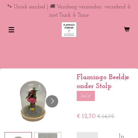
Ga
🐾 Uniek aanbod | 🚚 Vandaag verzonden: verzekerd &
direct
met Track & Trace
naar
de
hoofdinhoud
Flamingo Beeldje
onder Stolp
Sale!
€ 12,50
€ 14,95
In