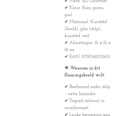
✔ Merk: SID Collection
✔ Kleur: Roze, groen,
geel
✔ Materiaal: Kunststof
(beeld), glas (stolp),
kunststof voet
✔ Afmetingen: 12 x 12 x
14 cm
✔ EAN: 8719048081651
🌟
Waarom jij dit
flamingobeeld wilt:
✔ Beschermd onder stolp
– extra bijzonder
✔ Tropisch tafereel in
miniformaat
✔ Leuke toevoeging aan